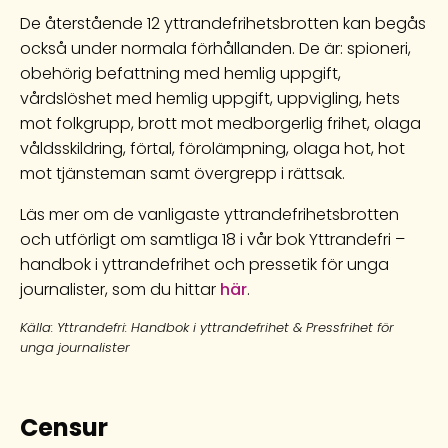
De återstående 12 yttrandefrihetsbrotten kan begås
också under normala förhållanden. De är: spioneri,
obehörig befattning med hemlig uppgift,
vårdslöshet med hemlig uppgift, uppvigling, hets
mot folkgrupp, brott mot medborgerlig frihet, olaga
våldsskildring, förtal, förolämpning, olaga hot, hot
mot tjänsteman samt övergrepp i rättsak.
Läs mer om de vanligaste yttrandefrihetsbrotten
och utförligt om samtliga 18 i vår bok Yttrandefri –
handbok i yttrandefrihet och pressetik för unga
journalister, som du hittar
här
.
Källa: Yttrandefri: Handbok i yttrandefrihet & Pressfrihet för
unga journalister
Censur