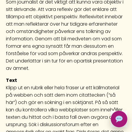
Som journalist är det viktigt att kunna vara objektiv i
sitt skrivande. Att vara reflexiv gör det enklare att
tillämpa ett objektivt perspektiv. Reflexivitet innebär
att man reflekterar över hur tidigare erfarenheter
och omständigheter påverkar ens tolkning av
information. Genom att bli medveten om vad som
formar ens egna synsätt får man dessutom en
förståelse för vad som påverkar andras perspektiv.
Det underlättar i sin tur för en opartisk presentation
av ämnet.
Text
Klipp ut en rubrik eller hela fraser ur ett källmaterial
på webben och sätt dem inom citattecken (”så
här”) och gör en sökning i en söktjänst. På så sätt
kan du kontrollera vilka webbplatser som innehåller
texten du hittat och i bästa fall även avgöra dess
ursprung. Sök i diskussionsforum efter en
ämnesrubrik eller en exakt fras. Diskuteras det ämne