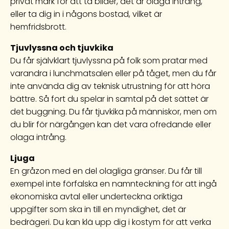
privat mark för att ta bilder, det är olaga intrång,
eller ta dig in i någons bostad, vilket är
hemfridsbrott.
Tjuvlyssna och tjuvkika
Du får självklart tjuvlyssna på folk som pratar med
varandra i lunchmatsalen eller på tåget, men du får
inte använda dig av teknisk utrustning för att höra
bättre. Så fort du spelar in samtal på det sättet är
det buggning. Du får tjuvkika på människor, men om
du blir för närgången kan det vara ofredande eller
olaga intrång.
Ljuga
En gråzon med en del olagliga gränser. Du får till
exempel inte förfalska en namnteckning för att ingå
ekonomiska avtal eller underteckna oriktiga
uppgifter som ska in till en myndighet, det är
bedrägeri. Du kan klä upp dig i kostym för att verka