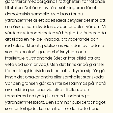
garanterar medborgarnas rättigheter i förhållande
till staten. Det är en av förutsättningarna för ett
demokratiskt samhälle. Men bara för att
yttrandefrihet är ett ädelt ideal betyder det inte att
alla åsikter som skyddas av den är ädla, tvärtom. Vi
värderar yttrandefriheten så högt att vi är beredda
att tillåta en hel del knäppa, provocerande och
radikala åsikter att publiceras vid sidan av sådana
som är konstnärliga, samhällsnyttiga och
intellektuellt utmanande (det är inte alltid lätt att
veta vad som är vad). Men det finns ändå gränser
för hur långt individens frihet att uttrycka sig får gå
innan det orsakar andra eller samhället stor skada.
Var den gränsen går kan inte bestämmas på måfå,
av enskilda personer vid olika tillfällen, utan
formuleras i en tydlig lista med undantag –
yttrandefrihetsbrott. Den som har publicerat något
som är förbjudet kan straffas för det i efterhand.