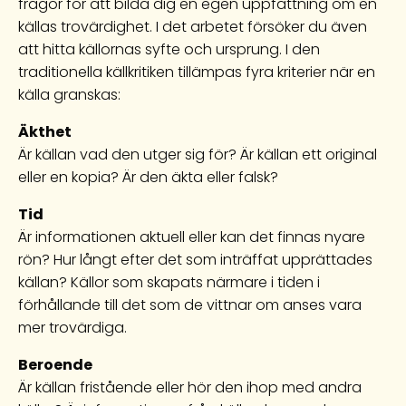
frågor för att bilda dig en egen uppfattning om en
källas trovärdighet. I det arbetet försöker du även
att hitta källornas syfte och ursprung. I den
traditionella källkritiken tillämpas fyra kriterier när en
källa granskas:
Äkthet
Är källan vad den utger sig för? Är källan ett original
eller en kopia? Är den äkta eller falsk?
Tid
Är informationen aktuell eller kan det finnas nyare
rön? Hur långt efter det som inträffat upprättades
källan? Källor som skapats närmare i tiden i
förhållande till det som de vittnar om anses vara
mer trovärdiga.
Beroende
Är källan fristående eller hör den ihop med andra