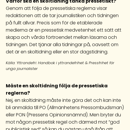
Varför ska en skoltidning tänka pressetiskt?
Genom att följa de pressetiska reglerna visar
redaktionen att de tar journalistiken och tidningen
på fullt allvar. Precis som för de etablerade
medierna är en pressetisk medvetenhet ett sätt att
skapa och vårda förtroendet mellan läsarna och
tidningen. Det tjänar alla tidningar på, oavsett om
det är en skoltidning eller en stor dagstidning.
Källa: Yttrandefri: Handbok i yttrandefrihet & Pressfrihet för
unga journalister
Måste en skoltidning följa de pressetiska
reglerna?
Nej, en skoltidning måste inte göra det och kan inte
bli anmälda till PO (Allmänhetens Pressombudsman)
eller PON (Pressens Opinionsnämnd). Men bryter du
mot någon pressetisk regel och därmed mot ”god
publicistisk sed” så kan du nästan utgå ifrån att