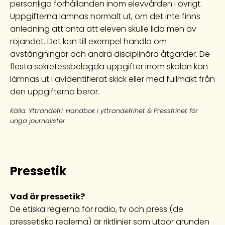
personliga förhållanden inom elevvården i övrigt.
Uppgifterna lämnas normalt ut, om det inte finns
anledning att anta att eleven skulle lida men av
röjandet. Det kan till exempel handla om
avstängningar och andra disciplinära åtgärder. De
flesta sekretessbelagda uppgifter inom skolan kan
lämnas ut i avidentifierat skick eller med fullmakt från
den uppgifterna berör.
Källa: Yttrandefri: Handbok i yttrandefrihet & Pressfrihet för
unga journalister
Pressetik
Vad är pressetik?
De etiska reglerna för radio, tv och press (de
pressetiska reglerna) är riktlinjer som utgör grunden