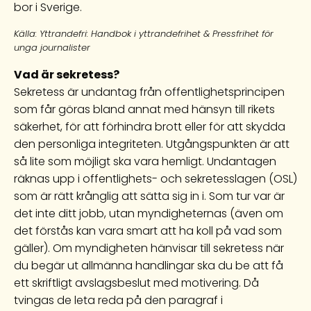
bor i Sverige.
Källa: Yttrandefri: Handbok i yttrandefrihet & Pressfrihet för
unga journalister
Vad är sekretess?
Sekretess är undantag från offentlighetsprincipen
som får göras bland annat med hänsyn till rikets
säkerhet, för att förhindra brott eller för att skydda
den personliga integriteten. Utgångspunkten är att
så lite som möjligt ska vara hemligt. Undantagen
räknas upp i offentlighets- och sekretesslagen (OSL)
som är rätt krånglig att sätta sig in i. Som tur var är
det inte ditt jobb, utan myndigheternas (även om
det förstås kan vara smart att ha koll på vad som
gäller). Om myndigheten hänvisar till sekretess när
du begär ut allmänna handlingar ska du be att få
ett skriftligt avslagsbeslut med motivering. Då
tvingas de leta reda på den paragraf i