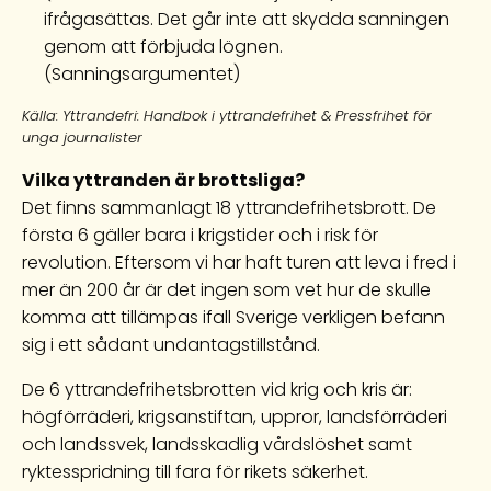
ifrågasättas. Det går inte att skydda sanningen
genom att förbjuda lögnen.
(Sanningsargumentet)
Källa: Yttrandefri: Handbok i yttrandefrihet & Pressfrihet för
unga journalister
Vilka yttranden är brottsliga?
Det finns sammanlagt 18 yttrandefrihetsbrott. De
första 6 gäller bara i krigstider och i risk för
revolution. Eftersom vi har haft turen att leva i fred i
mer än 200 år är det ingen som vet hur de skulle
komma att tillämpas ifall Sverige verkligen befann
sig i ett sådant undantagstillstånd.
De 6 yttrandefrihetsbrotten vid krig och kris är:
högförräderi, krigsanstiftan, uppror, landsförräderi
och landssvek, landsskadlig vårdslöshet samt
ryktesspridning till fara för rikets säkerhet.