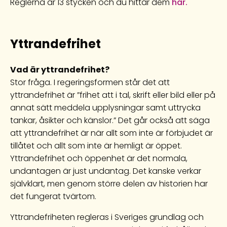
Reglerna är 13 stycken och du hittar dem
här.
Yttrandefrihet
Vad är yttrandefrihet?
Stor fråga. I regeringsformen står det att
yttrandefrihet är ”frihet att i tal, skrift eller bild eller på
annat sätt meddela upplysningar samt uttrycka
tankar, åsikter och känslor.” Det går också att säga
att yttrandefrihet är när allt som inte är förbjudet är
tillåtet och allt som inte är hemligt är öppet.
Yttrandefrihet och öppenhet är det normala,
undantagen är just undantag. Det kanske verkar
självklart, men genom större delen av historien har
det fungerat tvärtom.
Yttrandefriheten regleras i Sveriges grundlag och