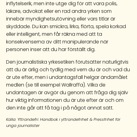
inflytelserik, men inte utge dig för att vara polis,
läkare, advokat eller en rad andra yrken som
innebär myndighetsutövning eller vars titlar är
skyddade. Du kan smickra, lirka, flörta, spela korkad
eller intelligent, men får räkna med att ta
konsekvenserna av ditt manipulerande när
personen inser att du har förställt dig.
Den journalistiska yrkesetiken förutsätter naturligtvis
att du är ärlig och tydlig med vem du är och vad du
är ute efter, men i undantagsfall helgar ändamålet
medlen (se till exempel Wallraffa). Vilka de
undantagen är avgör du genom att fråga dig själv
hur viktig informationen du är ute efter är och om
den inte går att få tag i på något annat sätt.
Källa: Yttrandefri: Handbok i yttrandefrihet & Pressfrihet för
unga journalister