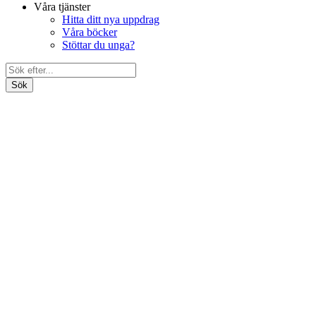
Våra tjänster
Hitta ditt nya uppdrag
Våra böcker
Stöttar du unga?
Search
Bli medlem
for:
Om oss
Förbundet
Våra föreningar
Ung Media Nationellt
Distrikten
Ung Media Syd
Ung Media Stockholm
Ung Media Väst
Ung Media i Uppsala
Förtroendevalda
Dokument
Politiskt program
Engagera dig ideellt
Förbundsstyrelsen