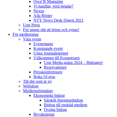
Own’R Magazine
Vi handlar, vem betalar?
Nexus
Alla Röster
NTY News Desk Digest 2021
Ung Press
För ungas rätt att höras och synas!
För medlemmar
Våra event
Evenemang
Kommande event
Unga Journalistpriset
Välkommen till Kongressen
Ung Media-galan 2024 – Bidragen!
Reservationer
Presskonferensen
Boka SJ-resa
Till dig som är ny
Webshop
Medlemsförmåner
Ekonomiskt bidrag
Särskilt föreningsbidrag
Bidrag till enskild medlem
Övriga bidrag
Bevakningar