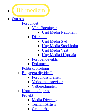
Bli medlem
Om oss
Förbundet
Våra föreningar
Ung Media Nationellt
Distrikten
Ung Media Syd
Ung Media Stockholm
Ung Media Väst
Ung Media i Uppsala
Förtroendevalda
Dokument
Politiskt program
Engagera dig ideellt
Förbundsstyrelsen
Verksamhetsrevisor
Valberedningen
Kontakt och press
Projekt
Media Diversity
TeamingArtists
Ge din röst