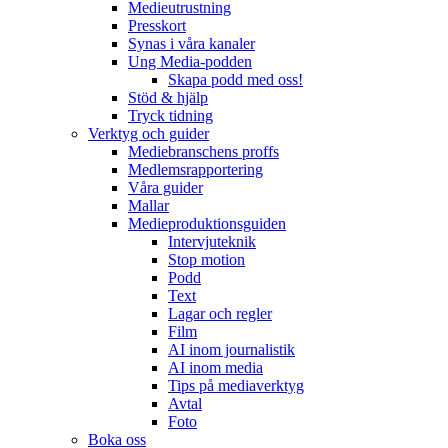
Medieutrustning
Presskort
Synas i våra kanaler
Ung Media-podden
Skapa podd med oss!
Stöd & hjälp
Tryck tidning
Verktyg och guider
Mediebranschens proffs
Medlemsrapportering
Våra guider
Mallar
Medieproduktionsguiden
Intervjuteknik
Stop motion
Podd
Text
Lagar och regler
Film
AI inom journalistik
AI inom media
Tips på mediaverktyg
Avtal
Foto
Boka oss