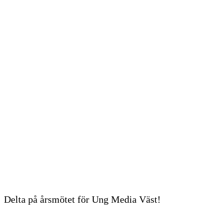
Våra böcker
Stöttar du unga?
Stötta oss
För ungas rätt att höras och synas!
Search
for:
Meny
Delta på årsmötet för Ung Media Väst!