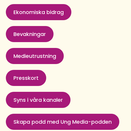
Ekonomiska bidrag
Bevakningar
Medieutrustning
Presskort
Syns i våra kanaler
Skapa podd med Ung Media-podden