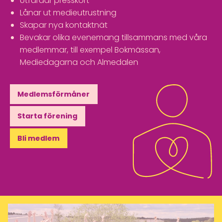
Utfärdar presskort
Lånar ut medieutrustning
Skapar nya kontaktnät
Bevakar olika evenemang tillsammans med våra
medlemmar, till exempel Bokmässan,
Mediedagarna och Almedalen
Medlemsförmåner
Starta förening
Bli medlem