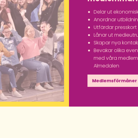
Delar ut ekonomisk
Anordnar utbildn
Utfärdar presskort
Lånar ut medieutr
Skapar nya kontak
Bevakar olika ev
med våra medlemm
Almedalen
Medlemsförmåner