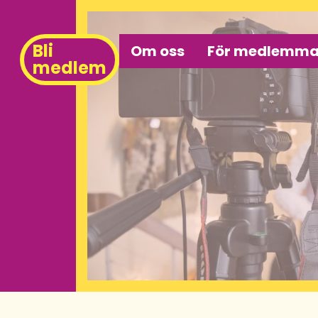
Bli
Om oss
För medlemma
medlem