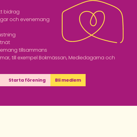
t bidrag
ingar och evenemang
ustning
tnät
enemang tillsammans
ar, till exempel Bokmässan, Mediedagarna och
Starta förening
Bli medlem