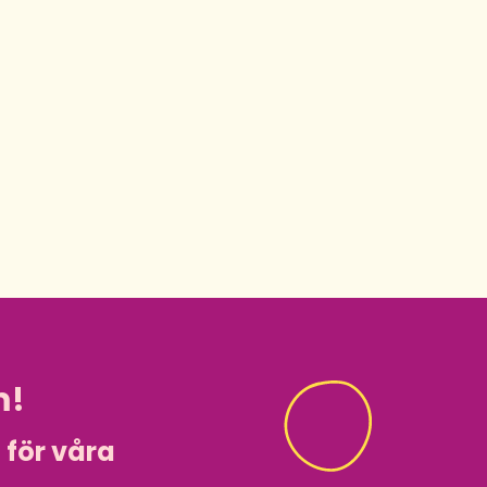
m!
i för våra