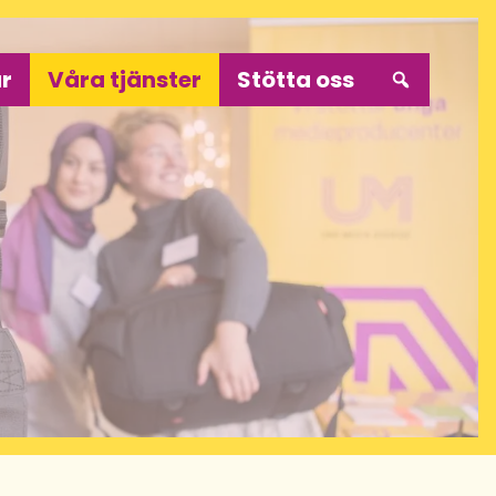
r
Våra tjänster
Stötta oss