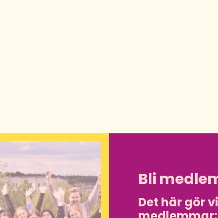
Bli medle
Det här gör v
medlemmar: