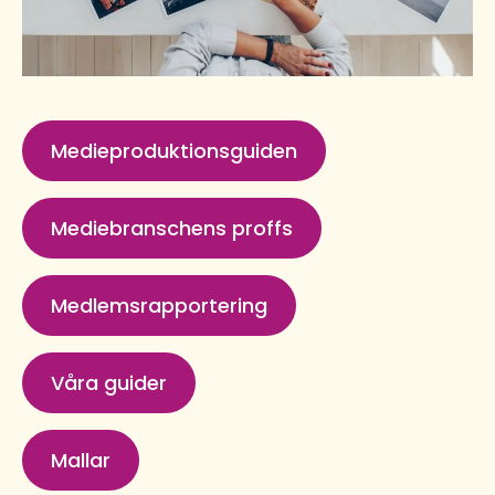
Medieproduktionsguiden
Mediebranschens proffs
Medlemsrapportering
Våra guider
Mallar