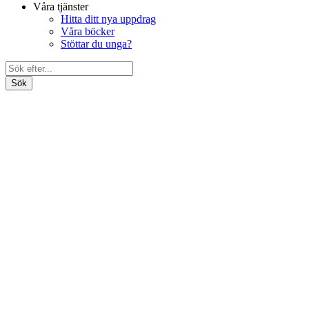
Våra tjänster
Hitta ditt nya uppdrag
Våra böcker
Stöttar du unga?
Search
Bli medlem
for:
Om oss
Förbundet
Våra föreningar
Ung Media Nationellt
Distrikten
Ung Media Syd
Ung Media Stockholm
Ung Media Väst
Ung Media i Uppsala
Förtroendevalda
Dokument
Politiskt program
Engagera dig ideellt
Förbundsstyrelsen