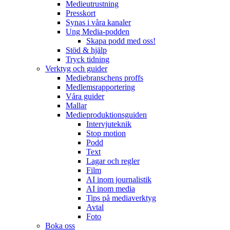
Medieutrustning
Presskort
Synas i våra kanaler
Ung Media-podden
Skapa podd med oss!
Stöd & hjälp
Tryck tidning
Verktyg och guider
Mediebranschens proffs
Medlemsrapportering
Våra guider
Mallar
Medieproduktionsguiden
Intervjuteknik
Stop motion
Podd
Text
Lagar och regler
Film
AI inom journalistik
AI inom media
Tips på mediaverktyg
Avtal
Foto
Boka oss