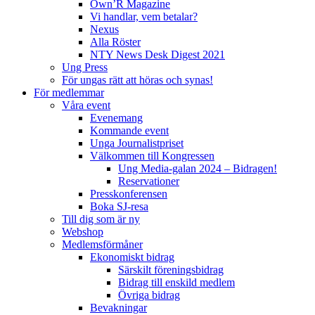
Own’R Magazine
Vi handlar, vem betalar?
Nexus
Alla Röster
NTY News Desk Digest 2021
Ung Press
För ungas rätt att höras och synas!
För medlemmar
Våra event
Evenemang
Kommande event
Unga Journalistpriset
Välkommen till Kongressen
Ung Media-galan 2024 – Bidragen!
Reservationer
Presskonferensen
Boka SJ-resa
Till dig som är ny
Webshop
Medlemsförmåner
Ekonomiskt bidrag
Särskilt föreningsbidrag
Bidrag till enskild medlem
Övriga bidrag
Bevakningar