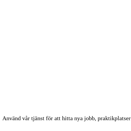
Våra böcker
Stöttar du unga?
Stötta oss
För ungas rätt att höras och synas!
Search
for:
Meny
Använd vår tjänst för att hitta nya jobb, praktikplats