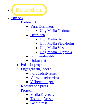
Bli medlem
Om oss
Förbundet
Våra föreningar
Ung Media Nationellt
Distrikten
Ung Media Syd
Ung Media Stockholm
Ung Media Väst
Ung Media i Uppsala
Förtroendevalda
Dokument
Politiskt program
Engagera dig ideellt
Förbundsstyrelsen
Verksamhetsrevisor
Valberedningen
Kontakt och press
Projekt
Media Diversity
TeamingArtists
Ge din röst