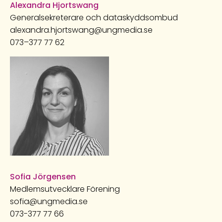
Alexandra Hjortswang
Generalsekreterare och dataskyddsombud
alexandra.hjortswang@ungmedia.se
073–377 77 62
Sofia Jörgensen
Medlemsutvecklare Förening
sofia@ungmedia.se
073-377 77 66