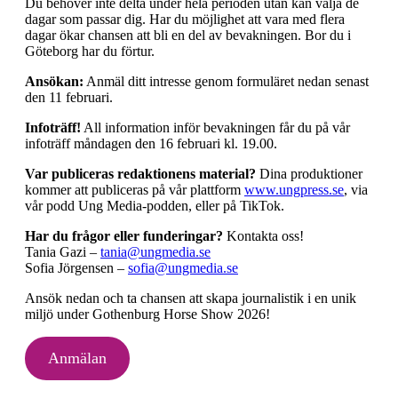
Du behöver inte delta under hela perioden utan kan välja de
dagar som passar dig. Har du möjlighet att vara med flera
dagar ökar chansen att bli en del av bevakningen. Bor du i
Göteborg har du förtur.
Ansökan:
Anmäl ditt intresse genom formuläret nedan senast
den 11 februari.
Infoträff!
All information inför bevakningen får du på vår
infoträff måndagen den 16 februari kl. 19.00.
Var publiceras redaktionens material?
Dina produktioner
kommer att publiceras på vår plattform
www.ungpress.se
, via
vår podd Ung Media-podden, eller på TikTok.
Har du frågor eller funderingar?
Kontakta oss!
Tania Gazi –
tania@ungmedia.se
Sofia Jörgensen –
sofia@ungmedia.se
Ansök nedan och ta chansen att skapa journalistik i en unik
miljö under Gothenburg Horse Show 2026!
Anmälan