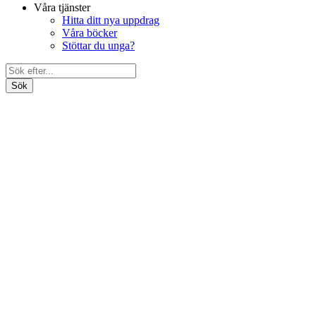
Våra tjänster
Hitta ditt nya uppdrag
Våra böcker
Stöttar du unga?
Search
Bli medlem
for:
Om oss
Förbundet
Våra föreningar
Ung Media Nationellt
Distrikten
Ung Media Syd
Ung Media Stockholm
Ung Media Väst
Ung Media i Uppsala
Förtroendevalda
Dokument
Politiskt program
Engagera dig ideellt
Förbundsstyrelsen