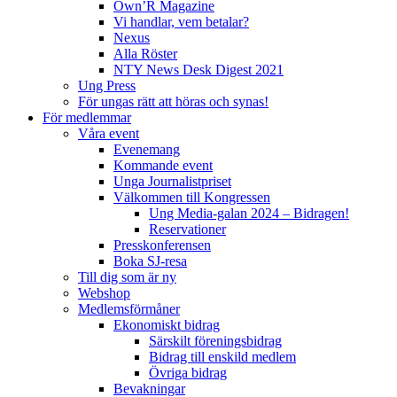
Own’R Magazine
Vi handlar, vem betalar?
Nexus
Alla Röster
NTY News Desk Digest 2021
Ung Press
För ungas rätt att höras och synas!
För medlemmar
Våra event
Evenemang
Kommande event
Unga Journalistpriset
Välkommen till Kongressen
Ung Media-galan 2024 – Bidragen!
Reservationer
Presskonferensen
Boka SJ-resa
Till dig som är ny
Webshop
Medlemsförmåner
Ekonomiskt bidrag
Särskilt föreningsbidrag
Bidrag till enskild medlem
Övriga bidrag
Bevakningar