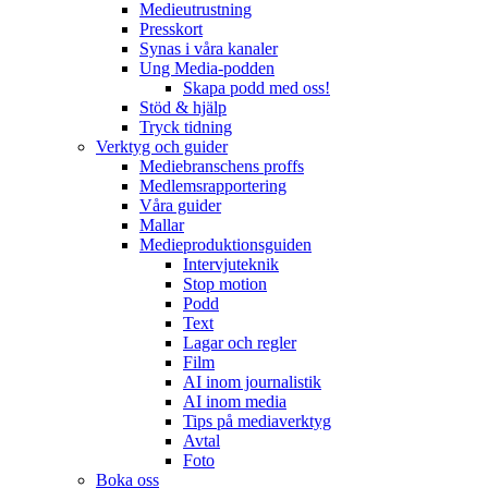
Medieutrustning
Presskort
Synas i våra kanaler
Ung Media-podden
Skapa podd med oss!
Stöd & hjälp
Tryck tidning
Verktyg och guider
Mediebranschens proffs
Medlemsrapportering
Våra guider
Mallar
Medieproduktionsguiden
Intervjuteknik
Stop motion
Podd
Text
Lagar och regler
Film
AI inom journalistik
AI inom media
Tips på mediaverktyg
Avtal
Foto
Boka oss