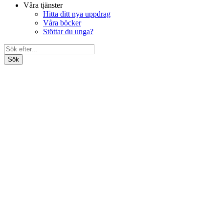
Våra tjänster
Hitta ditt nya uppdrag
Våra böcker
Stöttar du unga?
Search
Bli medlem
for:
Om oss
Förbundet
Våra föreningar
Ung Media Nationellt
Distrikten
Ung Media Syd
Ung Media Stockholm
Ung Media Väst
Ung Media i Uppsala
Förtroendevalda
Dokument
Politiskt program
Engagera dig ideellt
Förbundsstyrelsen