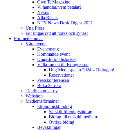
Own’R Magazine
Vi handlar, vem betalar?
Nexus
Alla Röster
NTY News Desk Digest 2021
Ung Press
För ungas rätt att höras och synas!
För medlemmar
Våra event
Evenemang
Kommande event
Unga Journalistpriset
Välkommen till Kongressen
Ung Media-galan 2024 – Bidragen!
Reservationer
Presskonferensen
Boka SJ-resa
Till dig som är ny
Webshop
Medlemsförmåner
Ekonomiskt bidrag
Särskilt föreningsbidrag
Bidrag till enskild medlem
Övriga bidrag
Bevakningar