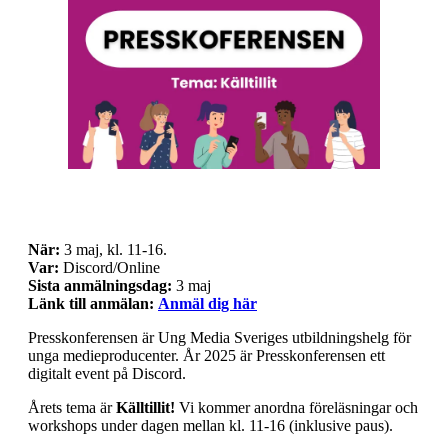
När:
3 maj, kl. 11-16.
Var:
Discord/Online
Sista anmälningsdag:
3 maj
Länk till anmälan:
Anmäl dig här
Presskonferensen är Ung Media Sveriges utbildningshelg för
unga medieproducenter. År 2025 är Presskonferensen ett
digitalt event på Discord.
Årets tema är
Källtillit!
Vi kommer anordna föreläsningar och
workshops under dagen mellan kl. 11-16 (inklusive paus).