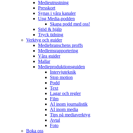
Medieutrustning
Presskort
Synas i våra kanaler
Ung Media-podden
Skapa podd med oss!
Stöd & hjälp
Tryck tidning
Verktyg och guider
Mediebranschens proffs
Medlemsrapportering
Våra guider
Mallar
Medieproduktionsguiden
Intervjuteknik
Stop motion
Podd
Text
Lagar och regler
Film
AI inom journalistik
AI inom media
Tips på mediaverktyg
Avtal
Foto
Boka oss