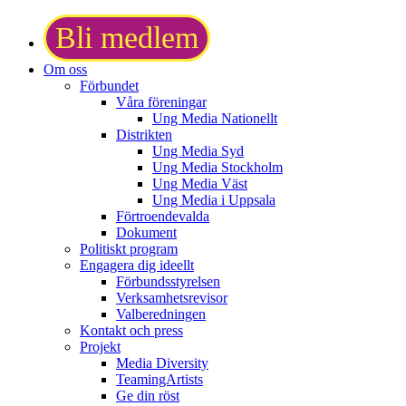
Bli medlem
Om oss
Förbundet
Våra föreningar
Ung Media Nationellt
Distrikten
Ung Media Syd
Ung Media Stockholm
Ung Media Väst
Ung Media i Uppsala
Förtroendevalda
Dokument
Politiskt program
Engagera dig ideellt
Förbundsstyrelsen
Verksamhetsrevisor
Valberedningen
Kontakt och press
Projekt
Media Diversity
TeamingArtists
Ge din röst