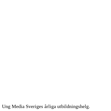
Hitta ditt nya uppdrag
Våra böcker
Stöttar du unga?
Stötta oss
För ungas rätt att höras och synas!
Search
for:
Meny
Ung Media Sveriges årliga utbildningshelg.