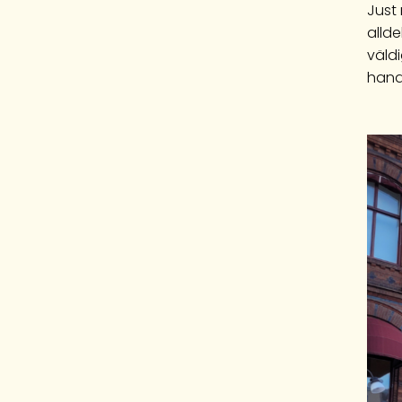
Just 
allde
väldi
hand