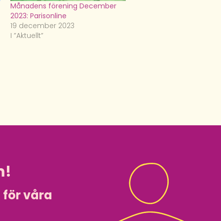
Månadens förening December
2023: Parisonline
19 december 2023
I ”Aktuellt”
m!
i för våra