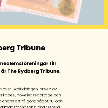
berg Tribune
medlemsföreningar till
är The Rydberg Tribune.
a över. Skoltidningen, driven av
s i poesi, noveller, reportage och
en chans att få göra något kul och
rknadsföringsansvarig Oishiika.