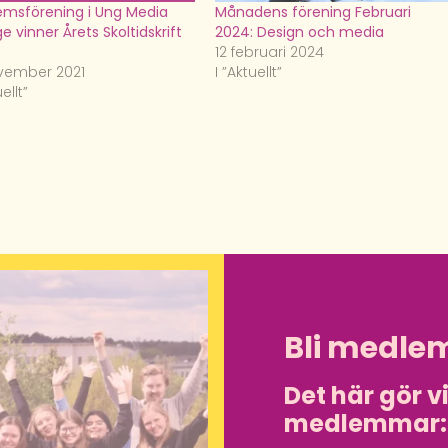
msförening i Ung Media
Månadens förening Februari
e vinner Årets Skoltidskrift
2024: Design och media
12 februari 2024
vember 2021
I ”Aktuellt”
uellt”
Bli medle
Det här gör v
medlemmar: