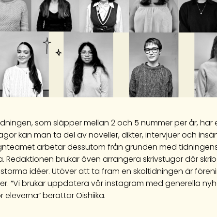
idningen, som släpper mellan 2 och 5 nummer per år, har et
gor kan man ta del av noveller, dikter, intervjuer och insä
gnteamet arbetar dessutom från grunden med tidningens 
va. Redaktionen brukar även arrangera skrivstugor där skr
nstorma idéer. Utöver att ta fram en skoltidningen är före
er. ”Vi brukar uppdatera vår instagram med generella ny
ör eleverna” berättar Oishiika.