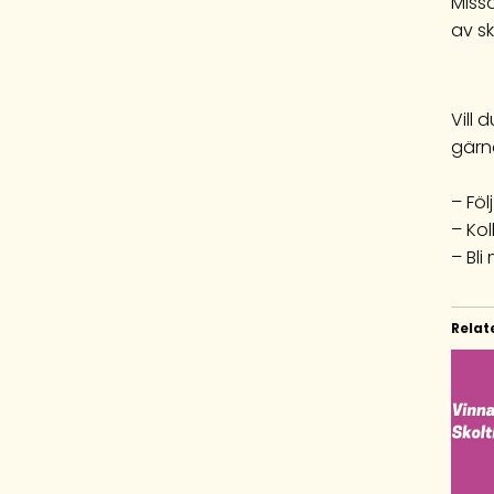
Miss
av sk
Vill
gärn
– Fö
– Ko
– Bl
Relat