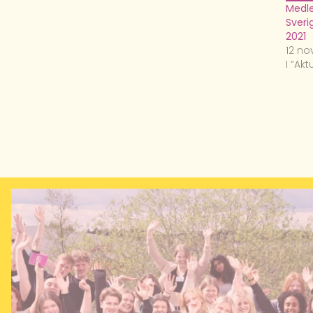
Medle
Sverig
2021
12 no
I ”Akt