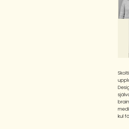
Skolt
uppla
Desi
själ
brai
medi
kul f