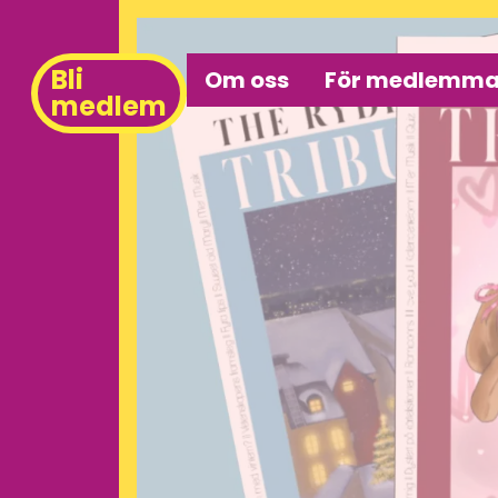
Bli
Om oss
För medlemma
medlem