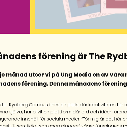
nadens förening är The Ryd
je månad utser vi på Ung Media en av våra 
adens förening. Denna månadens förening 
ktor Rydberg Campus finns en plats där kreativiteten får t
rna själva, har blivit en plattform där ord och idéer förena
gerande innehåll för sociala medier. ”För mig är det här 
ngsfullt samtidigt som man pluggar” säger föreningens ma