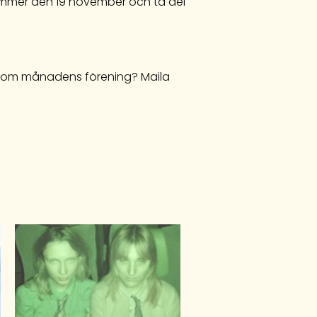
ummer den 19 november och ta del
 som månadens förening? Maila