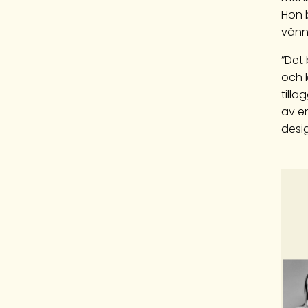
Hon 
vänn
”Det 
och k
tillä
av e
desi