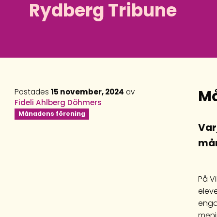
Rydberg Tribune
Må
Postades
15 november, 2024
av
Fideli Ahlberg Döhmers
Månadens förening
Var
mån
På Vi
eleve
enga
meni