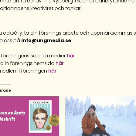
a inte att ta del av The Rydberg Tribunes banbrytande n
oltidningens kreativitet och tankar!
 du också lyfta din förenings arbete och uppmärksammas
a oss på
info@ungmedia.se
lj föreningens sociala medier
här
lla in förenings hemsida
här
i medlem i föreningen
här
erade