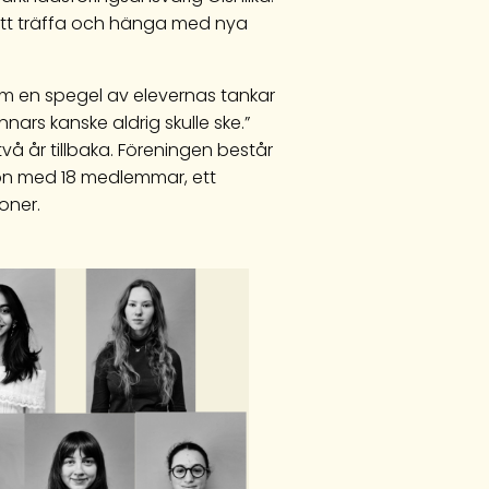
att träffa och hänga med nya
 som en spegel av elevernas tankar
ars kanske aldrig skulle ske.”
vå år tillbaka. Föreningen består
ion med 18 medlemmar, ett
oner.