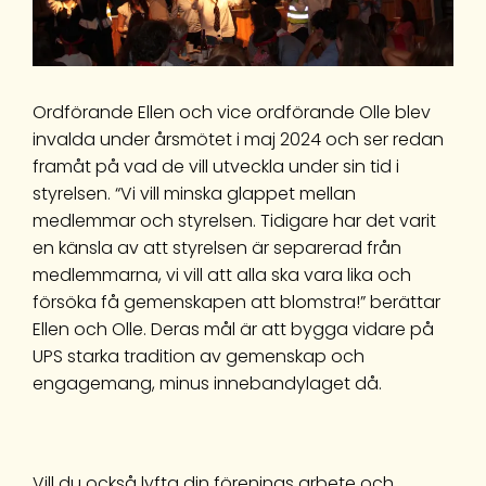
Ordförande Ellen och vice ordförande Olle blev
invalda under årsmötet i maj 2024 och ser redan
framåt på vad de vill utveckla under sin tid i
styrelsen. “Vi vill minska glappet mellan
medlemmar och styrelsen. Tidigare har det varit
en känsla av att styrelsen är separerad från
medlemmarna, vi vill att alla ska vara lika och
försöka få gemenskapen att blomstra!” berättar
Ellen och Olle. Deras mål är att bygga vidare på
UPS starka tradition av gemenskap och
engagemang, minus innebandylaget då.
Vill du också lyfta din förenings arbete och