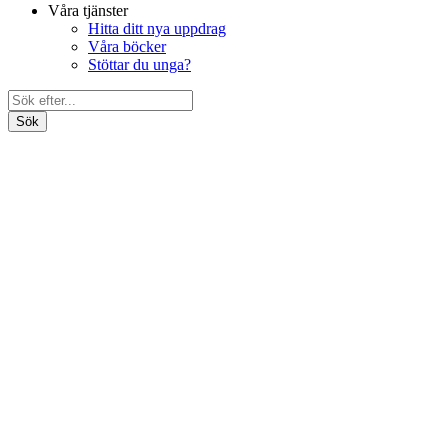
Våra tjänster
Hitta ditt nya uppdrag
Våra böcker
Stöttar du unga?
Search
Bli medlem
for:
Om oss
Förbundet
Våra föreningar
Ung Media Nationellt
Distrikten
Ung Media Syd
Ung Media Stockholm
Ung Media Väst
Ung Media i Uppsala
Förtroendevalda
Dokument
Politiskt program
Engagera dig ideellt
Förbundsstyrelsen