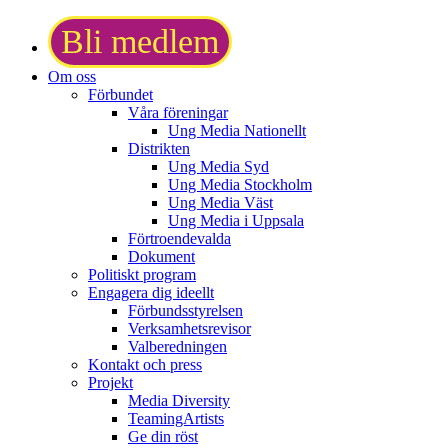
Bli medlem
Om oss
Förbundet
Våra föreningar
Ung Media Nationellt
Distrikten
Ung Media Syd
Ung Media Stockholm
Ung Media Väst
Ung Media i Uppsala
Förtroendevalda
Dokument
Politiskt program
Engagera dig ideellt
Förbundsstyrelsen
Verksamhetsrevisor
Valberedningen
Kontakt och press
Projekt
Media Diversity
TeamingArtists
Ge din röst