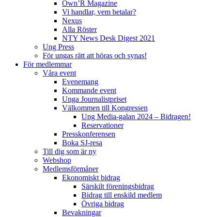
Own’R Magazine
Vi handlar, vem betalar?
Nexus
Alla Röster
NTY News Desk Digest 2021
Ung Press
För ungas rätt att höras och synas!
För medlemmar
Våra event
Evenemang
Kommande event
Unga Journalistpriset
Välkommen till Kongressen
Ung Media-galan 2024 – Bidragen!
Reservationer
Presskonferensen
Boka SJ-resa
Till dig som är ny
Webshop
Medlemsförmåner
Ekonomiskt bidrag
Särskilt föreningsbidrag
Bidrag till enskild medlem
Övriga bidrag
Bevakningar