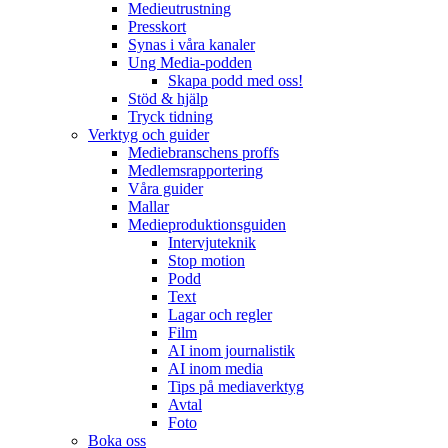
Medieutrustning
Presskort
Synas i våra kanaler
Ung Media-podden
Skapa podd med oss!
Stöd & hjälp
Tryck tidning
Verktyg och guider
Mediebranschens proffs
Medlemsrapportering
Våra guider
Mallar
Medieproduktionsguiden
Intervjuteknik
Stop motion
Podd
Text
Lagar och regler
Film
AI inom journalistik
AI inom media
Tips på mediaverktyg
Avtal
Foto
Boka oss