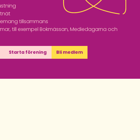
ustning
tnät
enemang tillsammans
ar, till exempel Bokmässan, Mediedagarna och
Starta förening
Bli medlem