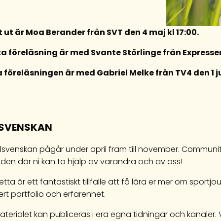
t ut är Moa Berander från SVT den 4 maj kl 17:00.
a föreläsning är med Svante Störlinge från Expressen 
a föreläsningen är med Gabriel Melke från TV4 den 1 jun
LSVENSKAN
lsvenskan pågår under april fram till november. Community
oden där ni kan ta hjälp av varandra och av oss!
tta är ett fantastiskt tillfälle att få lära er mer om sportj
rt portfolio och erfarenhet.
terialet kan publiceras i era egna tidningar och kanaler. Vi