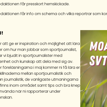
daktionen får presskort hemskickade.
daktionen får info om schema och vilka reportrar som ko
!
r att ge er inspiration och möjlighet att lära
er om hur man jobbar som sportjournalist,
r vi bjudit in sportjournalister med
renhet och kunskap att dela med sig av.
 föreläsningarna i maj kommer ni få lära er
illnaderna mellan sportjournalistik och
n journalistik, de vanligaste utmaningarna
finns inom området samt tips och bra knep
använda när ni rapporterar under
enskan.