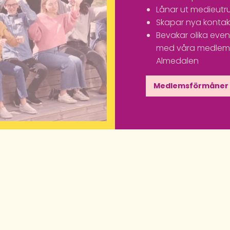
Lånar ut medieutr
Skapar nya kontak
Bevakar olika ev
med våra medlemm
Almedalen
Medlemsförmåner