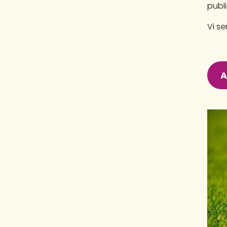
publ
Vi se
A