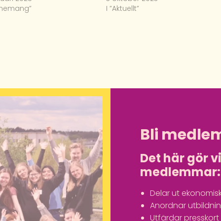
venemang”
I ”Aktuellt”
Bli medle
Det här gör v
medlemmar:
Delar ut ekonomisk
Anordnar utbildn
Utfärdar presskort