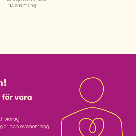
I ”Evenemang”
m!
i för våra
t bidrag
ingar och evenemang