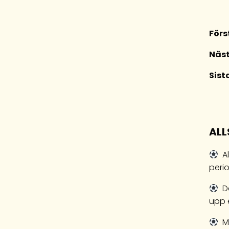
Förs
Näst
Sist
AL
Al
peri
De
upp e
Ma