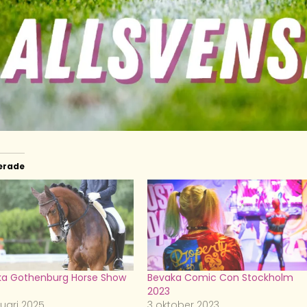
erade
ka Gothenburg Horse Show
Bevaka Comic Con Stockholm
2023
nuari 2025
3 oktober 2023