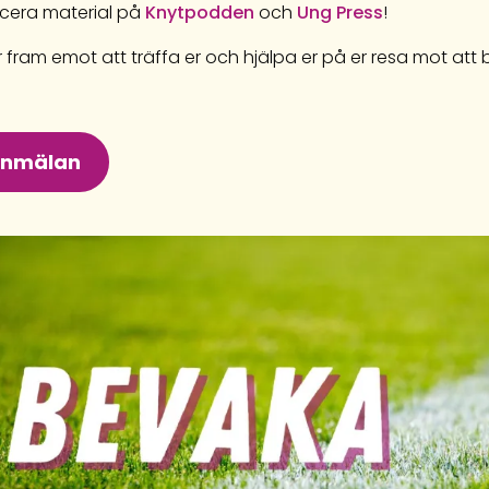
icera material på
Knytpodden
och
Ung Press
!
r fram emot att träffa er och hjälpa er på er resa mot att b
nmälan