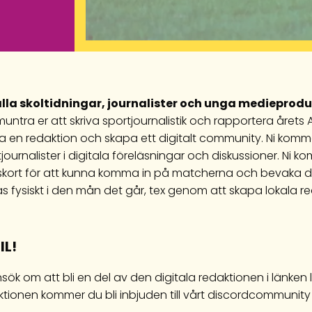
alla skoltidningar, journalister och unga medieprod
ntra er att skriva sportjournalistik och rapportera årets 
a en redaktion och skapa ett digitalt community. Ni komme
journalister i digitala föreläsningar och diskussioner. Ni ko
skort för att kunna komma in på matcherna och bevaka d
s fysiskt i den mån det går, tex genom att skapa lokala re
IL!
sök om att bli en del av den digitala redaktionen i länken
tionen kommer du bli inbjuden till vårt discordcommunity 