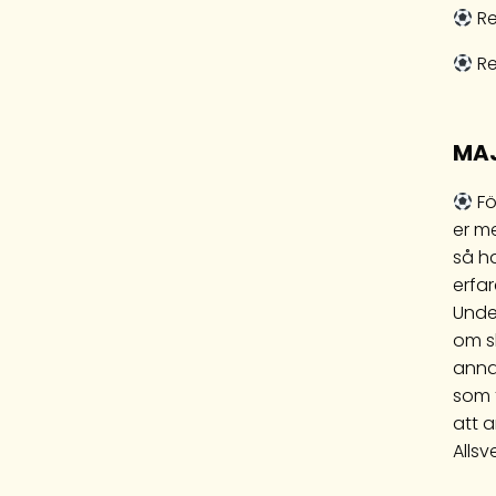
Re
Re
MAJ
Fö
er m
så ha
erfa
Under
om sk
anna
som 
att 
Allsv