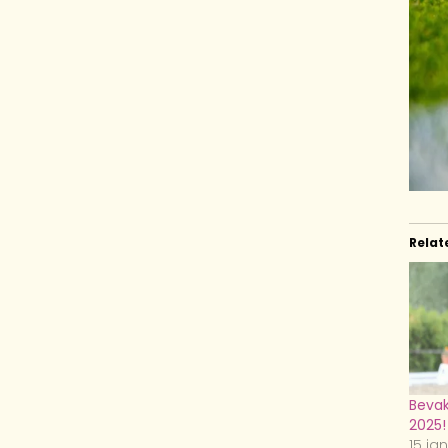
Relat
Beva
2025!
15 ja