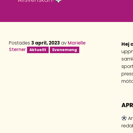
Postades
3 april, 2023
av
Marielle
Hej 
Sterner
Aktuellt
Evenemang
uppmu
saml
sport
pres
möta
APR
An
redak