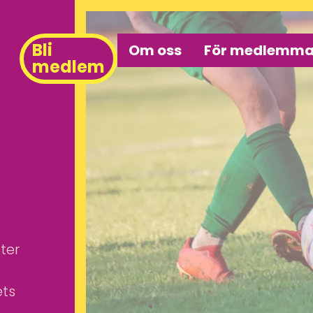
Bli
Om oss
För medlemma
medlem
ter
ets