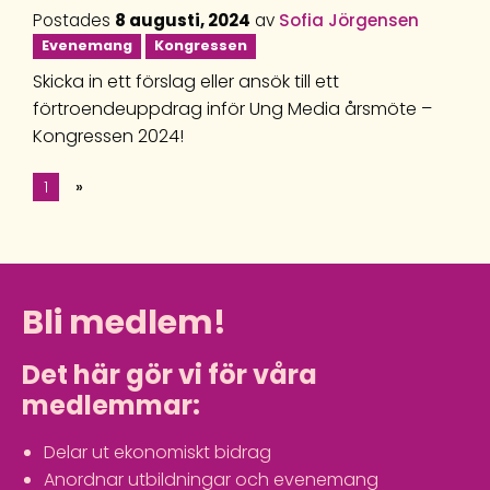
Postades
8 augusti, 2024
av
Sofia Jörgensen
Evenemang
Kongressen
Skicka in ett förslag eller ansök till ett
förtroendeuppdrag inför Ung Media årsmöte –
Kongressen 2024!
1
»
Bli medlem!
Det här gör vi för våra
medlemmar:
Delar ut ekonomiskt bidrag
Anordnar utbildningar och evenemang