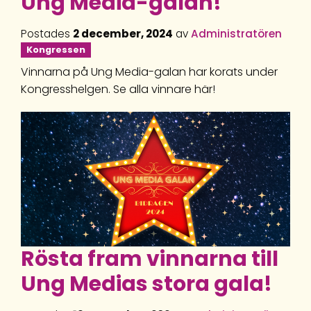
Ung Media-galan!
Postades
2 december, 2024
av
Administratören
Kongressen
Vinnarna på Ung Media-galan har korats under
Kongresshelgen. Se alla vinnare här!
Rösta fram vinnarna till
Ung Medias stora gala!