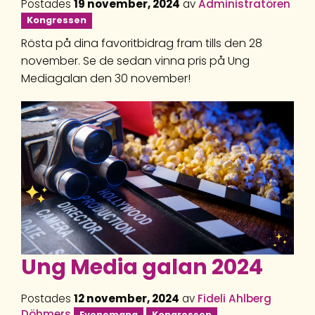
Postades
19 november, 2024
av
Administratören
Kongressen
Rösta på dina favoritbidrag fram tills den 28
november. Se de sedan vinna pris på Ung
Mediagalan den 30 november!
Ung Media galan 2024
Postades
12 november, 2024
av
Fideli Ahlberg
Döhmers
Evenemang
Kongressen