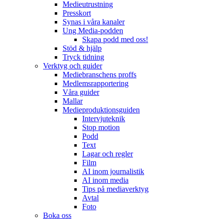
Medieutrustning
Presskort
Synas i våra kanaler
Ung Media-podden
Skapa podd med oss!
Stöd & hjälp
Tryck tidning
Verktyg och guider
Mediebranschens proffs
Medlemsrapportering
Våra guider
Mallar
Medieproduktionsguiden
Intervjuteknik
Stop motion
Podd
Text
Lagar och regler
Film
AI inom journalistik
AI inom media
Tips på mediaverktyg
Avtal
Foto
Boka oss