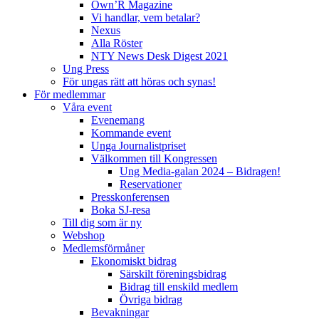
Own’R Magazine
Vi handlar, vem betalar?
Nexus
Alla Röster
NTY News Desk Digest 2021
Ung Press
För ungas rätt att höras och synas!
För medlemmar
Våra event
Evenemang
Kommande event
Unga Journalistpriset
Välkommen till Kongressen
Ung Media-galan 2024 – Bidragen!
Reservationer
Presskonferensen
Boka SJ-resa
Till dig som är ny
Webshop
Medlemsförmåner
Ekonomiskt bidrag
Särskilt föreningsbidrag
Bidrag till enskild medlem
Övriga bidrag
Bevakningar