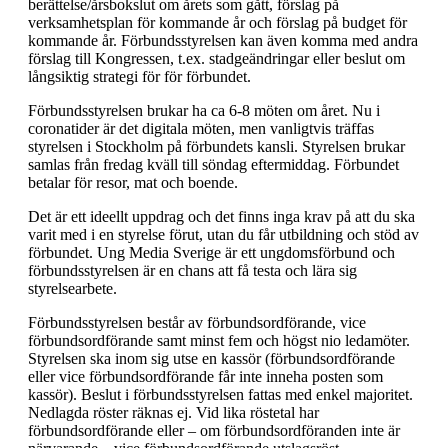
berättelse/årsbokslut om årets som gått, förslag på
verksamhetsplan för kommande år och förslag på budget för
kommande år. Förbundsstyrelsen kan även komma med andra
förslag till Kongressen, t.ex. stadgeändringar eller beslut om
långsiktig strategi för för förbundet.
Förbundsstyrelsen brukar ha ca 6-8 möten om året. Nu i
coronatider är det digitala möten, men vanligtvis träffas
styrelsen i Stockholm på förbundets kansli. Styrelsen brukar
samlas från fredag kväll till söndag eftermiddag. Förbundet
betalar för resor, mat och boende.
Det är ett ideellt uppdrag och det finns inga krav på att du ska
varit med i en styrelse förut, utan du får utbildning och stöd av
förbundet. Ung Media Sverige är ett ungdomsförbund och
förbundsstyrelsen är en chans att få testa och lära sig
styrelsearbete.
Förbundsstyrelsen består av förbundsordförande, vice
förbundsordförande samt minst fem och högst nio ledamöter.
Styrelsen ska inom sig utse en kassör (förbundsordförande
eller vice förbundsordförande får inte inneha posten som
kassör). Beslut i förbundsstyrelsen fattas med enkel majoritet.
Nedlagda röster räknas ej. Vid lika röstetal har
förbundsordförande eller – om förbundsordföranden inte är