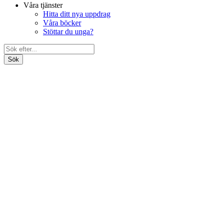
Våra tjänster
Hitta ditt nya uppdrag
Våra böcker
Stöttar du unga?
Search
Bli medlem
for:
Om oss
Förbundet
Våra föreningar
Ung Media Nationellt
Distrikten
Ung Media Syd
Ung Media Stockholm
Ung Media Väst
Ung Media i Uppsala
Förtroendevalda
Dokument
Politiskt program
Engagera dig ideellt
Förbundsstyrelsen