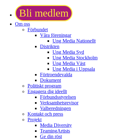
Bli medlem
Om oss
Förbundet
Våra föreningar
Ung Media Nationellt
Distrikten
Ung Media Syd
Ung Media Stockholm
Ung Media Väst
Ung Media i Uppsala
Förtroendevalda
Dokument
Politiskt program
Engagera dig ideellt
Förbundsstyrelsen
Verksamhetsrevisor
Valberedningen
Kontakt och press
Projekt
Media Diversity
TeamingArtists
Ge din röst