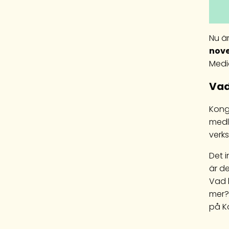
Nu ä
nov
Medi
Vad
Kong
medl
verk
Det 
är d
Vad 
mer? 
på K