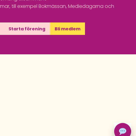
ar, till exempel Bokmässan, Mediedagarna och
Starta förening
Bli medlem