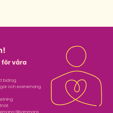
m!
i för våra
t bidrag
ingar och evenemang
ustning
tnät
enemang tillsammans