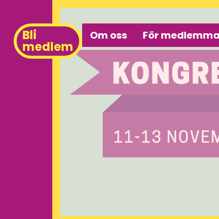
Bli
Om oss
För medlemma
medlem