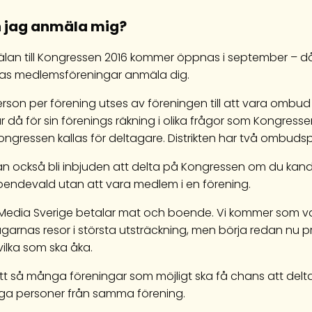
 jag anmäla mig?
lan till Kongressen 2016 kommer öppnas i september – då
as medlemsföreningar anmäla dig.
erson per förening utses av föreningen till att vara omb
r då för sin förenings räkning i olika frågor som Kongress
ongressen kallas för deltagare. Distrikten har två ombuds
an också bli inbjuden att delta på Kongressen om du kandi
roendevald utan att vara medlem i en förening.
Media Sverige betalar mat och boende. Vi kommer som van
agarnas resor i största utsträckning, men börja redan nu 
 vilka som ska åka.
tt så många föreningar som möjligt ska få chans att delta k
a personer från samma förening.