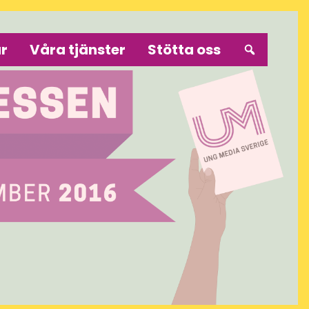
r
Våra tjänster
Stötta oss