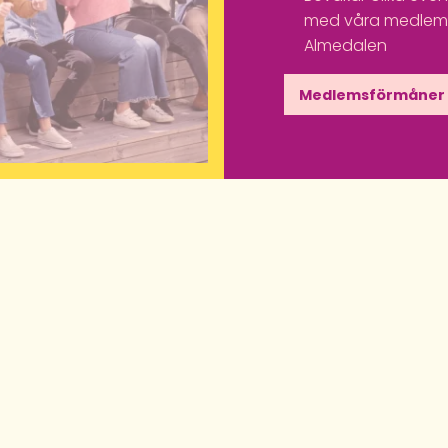
med våra medlemm
Almedalen
Medlemsförmåner