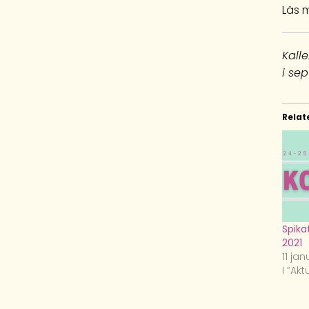
Läs 
Kall
i se
Relat
Spika
2021
11 jan
I ”Akt