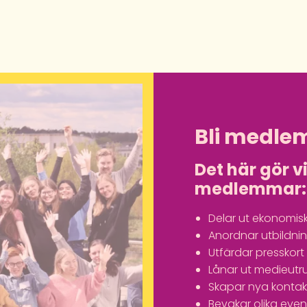
Bli medle
Det här gör v
medlemmar:
Delar ut ekonomisk
Anordnar utbildn
Utfärdar presskort
Lånar ut medieutr
Skapar nya kontak
Bevakar olika ev