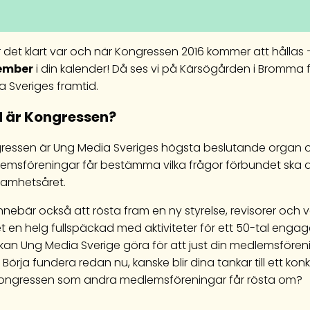
r det klart var och när Kongressen 2016 kommer att hålla
ember
i din kalender!
Då ses vi på Kärsögården i Bromma 
a Sveriges framtid.
 är Kongressen?
ressen är Ung Media Sveriges högsta beslutande organ och 
emsföreningar får bestämma vilka frågor förbundet sk
samhetsåret.
innebär också att rösta fram en ny styrelse, revisorer oc
et en helg fullspäckad med aktiviteter för ett 50-tal enga
kan Ung Media Sverige göra för att just din medlemsfören
Börja fundera redan nu, kanske blir dina tankar till ett ko
ongressen som andra medlemsföreningar får rösta om?