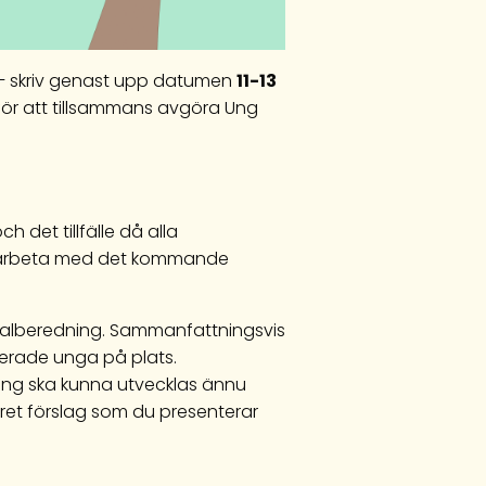
s – skriv genast upp datumen
11-13
för att tillsammans avgöra Ung
det tillfälle då alla
a arbeta med det kommande
h valberedning. Sammanfattningsvis
gerade unga på plats.
ing ska kunna utvecklas ännu
nkret förslag som du presenterar