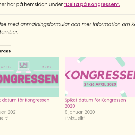
mer här på hemsidan under
”Delta på Kongressen”.
else med anmälningsformulär och mer information om K
ptember.
erade
t datum för Kongressen
Spikat datum för Kongressen
2020
uari 2021
8 januari 2020
uellt”
I ”Aktuellt”