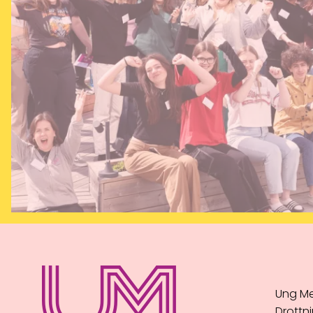
Ung Me
Drottni