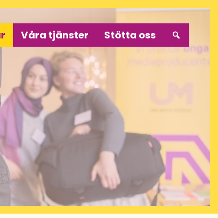
r
Våra tjänster
Stötta oss