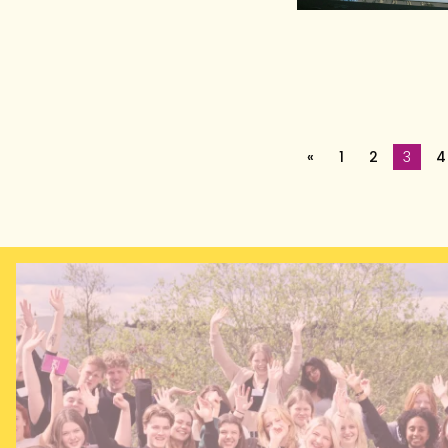
«
1
2
3
4