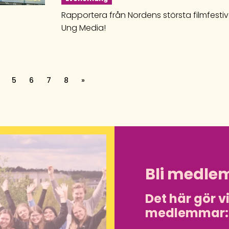
Rapportera från Nordens största filmfesti
Ung Media!
5
6
7
8
»
Bli medle
Det här gör v
medlemmar: