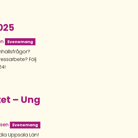
025
en
Evenemang
mhällsfrågor?
ressarbete? Följ
24!
tet – Ung
nsen
Evenemang
dia Uppsala Län!