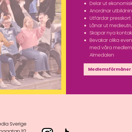
Delar ut ekonomisk
Anordnar utbildn
Utfärdar presskort
Lånar ut medieutr
Skapar nya kontak
Bevakar olika ev
med våra medlemm
Almedalen
Medlemsförmåner
dia Sverige
nggatan 112,