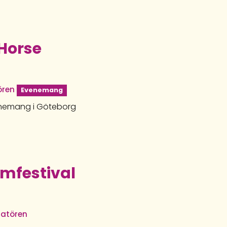
Horse
ören
Evenemang
enemang i Göteborg
lmfestival
ratören