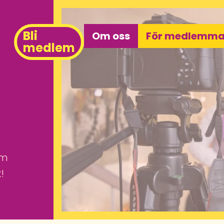
Bli
Om oss
För medlemma
medlem
om
!