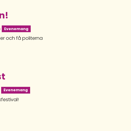
n!
n
Evenemang
er och få politerna
st
n
Evenemang
festival!