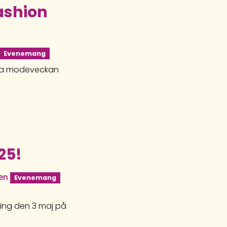
ashion
Evenemang
aka modeveckan
25!
en
Evenemang
ldning den 3 maj på