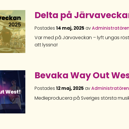
Delta på Järvavecka
Postades
14 maj, 2025
av
Administratöre
Var med på Järvaveckan – lyft ungas röst
att lyssna!
Bevaka Way Out We
Postades
12 maj, 2025
av
Administratöre
Medieproducera på Sveriges största musik