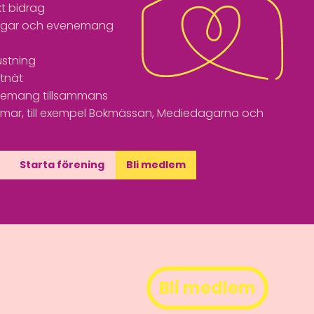
t bidrag
ingar och evenemang
ustning
tnät
enemang tillsammans
ar, till exempel Bokmässan, Mediedagarna och
Starta förening
Bli medlem
Bli medlem