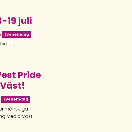
19 juli
n
Evenemang
thia cup
est Pride
Väst!
n
Evenemang
ör mänskliga
Ung Media Väst.