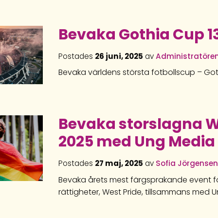
Bevaka Gothia Cup 13-
Postades
26 juni, 2025
av
Administratöre
Bevaka världens största fotbollscup – Go
Bevaka storslagna W
2025 med Ung Media 
Postades
27 maj, 2025
av
Sofia Jörgense
Bevaka årets mest färgsprakande event f
rättigheter, West Pride, tillsammans med 