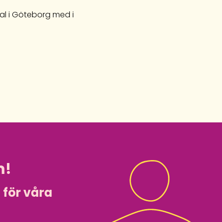
val i Göteborg med i
m!
i för våra