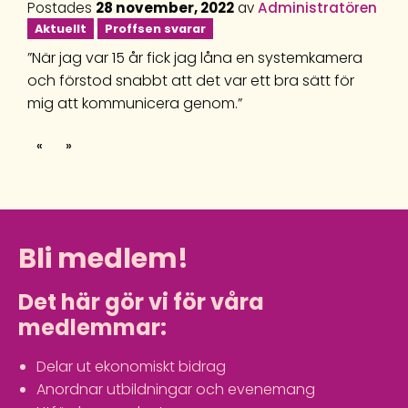
Postades
28 november, 2022
av
Administratören
Aktuellt
Proffsen svarar
”När jag var 15 år fick jag låna en systemkamera
och förstod snabbt att det var ett bra sätt för
mig att kommunicera genom.”
«
»
Bli medlem!
Det här gör vi för våra
medlemmar:
Delar ut ekonomiskt bidrag
Anordnar utbildningar och evenemang