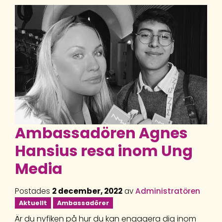
Ambassadören Agnes
Hansius resa inom Ung
Media
Postades
2 december, 2022
av
Administratören
Aktuellt
Ambassadörer
Är du nyfiken på hur du kan engagera dig inom