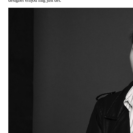
designer erbjöd mig just det.”