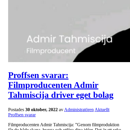
Proffsen svarar:
Filmproducenten Admir
Tahmiscija driver eget bolag
Postades
30 oktober, 2022
av
Administratören
Aktuellt
Proffsen svarar
Filmproducenten Admir Tahmiscija: ”Genom filmproduktion
får du både skapa, bygga och utföra dina idéer. Det är ett yrke