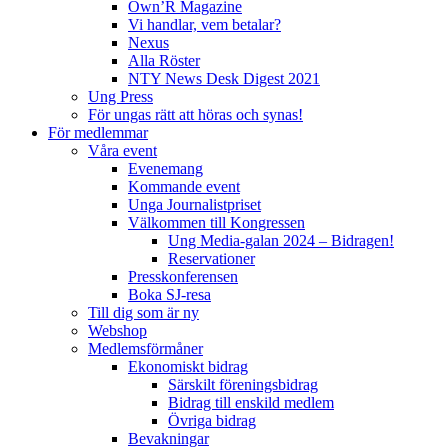
Own’R Magazine
Vi handlar, vem betalar?
Nexus
Alla Röster
NTY News Desk Digest 2021
Ung Press
För ungas rätt att höras och synas!
För medlemmar
Våra event
Evenemang
Kommande event
Unga Journalistpriset
Välkommen till Kongressen
Ung Media-galan 2024 – Bidragen!
Reservationer
Presskonferensen
Boka SJ-resa
Till dig som är ny
Webshop
Medlemsförmåner
Ekonomiskt bidrag
Särskilt föreningsbidrag
Bidrag till enskild medlem
Övriga bidrag
Bevakningar