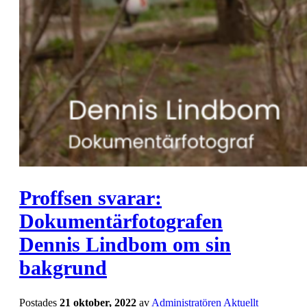
Proffsen svarar:
Dokumentärfotografen
Dennis Lindbom om sin
bakgrund
Postades
21 oktober, 2022
av
Administratören
Aktuellt