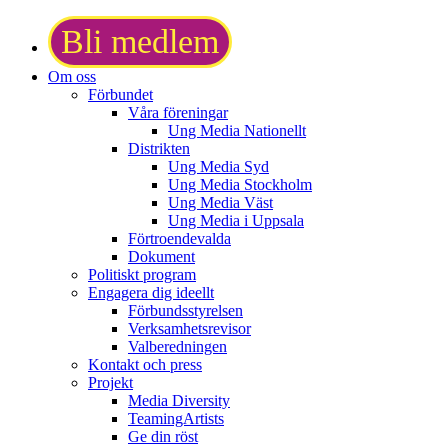
Bli medlem
Om oss
Förbundet
Våra föreningar
Ung Media Nationellt
Distrikten
Ung Media Syd
Ung Media Stockholm
Ung Media Väst
Ung Media i Uppsala
Förtroendevalda
Dokument
Politiskt program
Engagera dig ideellt
Förbundsstyrelsen
Verksamhetsrevisor
Valberedningen
Kontakt och press
Projekt
Media Diversity
TeamingArtists
Ge din röst