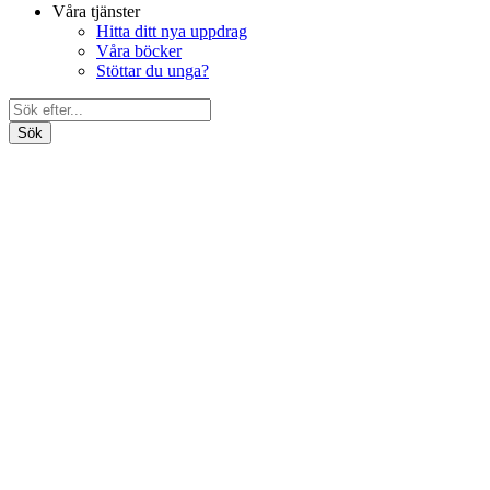
Våra tjänster
Hitta ditt nya uppdrag
Våra böcker
Stöttar du unga?
Search
Bli medlem
for:
Om oss
Förbundet
Våra föreningar
Ung Media Nationellt
Distrikten
Ung Media Syd
Ung Media Stockholm
Ung Media Väst
Ung Media i Uppsala
Förtroendevalda
Dokument
Politiskt program
Engagera dig ideellt
Förbundsstyrelsen