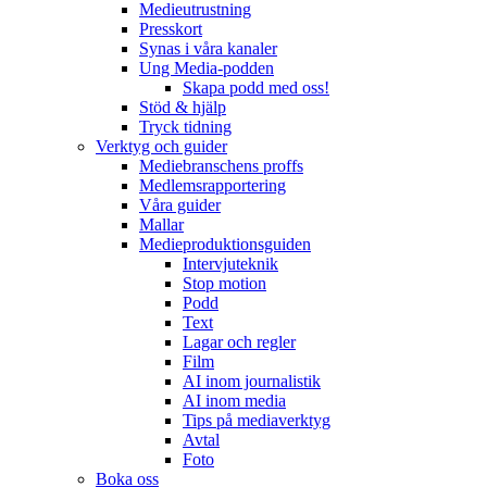
Medieutrustning
Presskort
Synas i våra kanaler
Ung Media-podden
Skapa podd med oss!
Stöd & hjälp
Tryck tidning
Verktyg och guider
Mediebranschens proffs
Medlemsrapportering
Våra guider
Mallar
Medieproduktionsguiden
Intervjuteknik
Stop motion
Podd
Text
Lagar och regler
Film
AI inom journalistik
AI inom media
Tips på mediaverktyg
Avtal
Foto
Boka oss